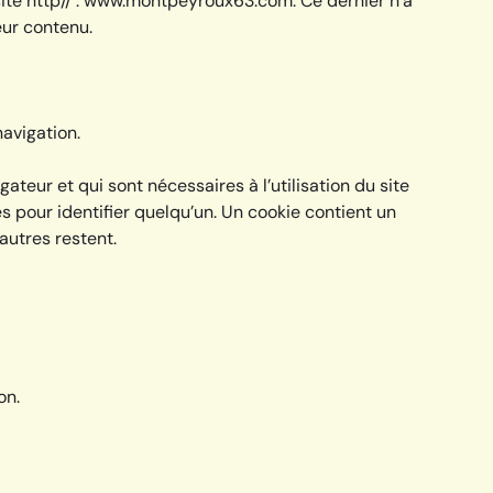
u site http// : www.montpeyroux63.com. Ce dernier n’a
eur contenu.
navigation.
ateur et qui sont nécessaires à l’utilisation du site
 pour identifier quelqu’un. Un cookie contient un
’autres restent.
on.